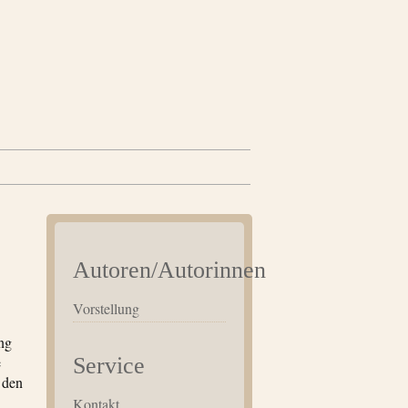
Autoren/Autorinnen
Vorstellung
ng
e
Service
 den
Kontakt